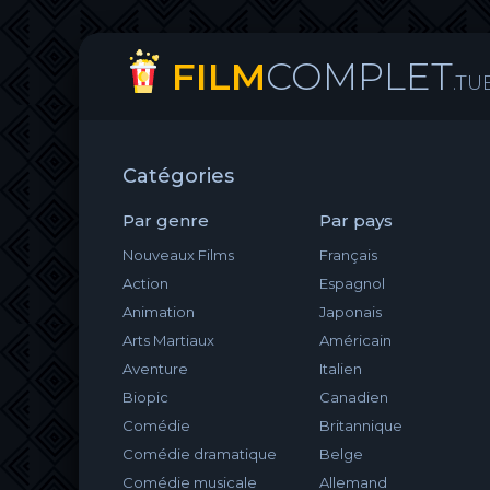
FILM
COMPLET
.TU
Catégories
Par genre
Par pays
Nouveaux Films
Français
Action
Espagnol
Animation
Japonais
Arts Martiaux
Américain
Aventure
Italien
Biopic
Canadien
Comédie
Britannique
Comédie dramatique
Belge
Comédie musicale
Allemand