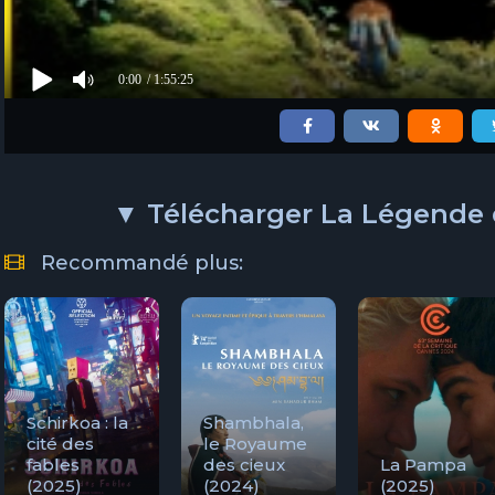
0:00
/ 1:55:25
▼ Télécharger La Légende d
Recommandé plus:
Schirkoa : la
Shambhala,
cité des
le Royaume
fables
des cieux
La Pampa
(2025)
(2024)
(2025)