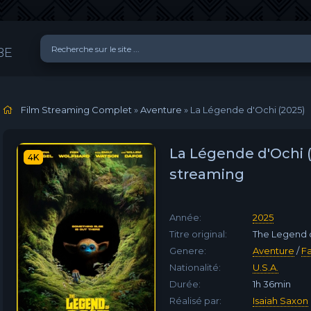
BE
Film Streaming Complet
»
Aventure
» La Légende d'Ochi (2025)
La Légende d'Ochi 
4K
streaming
Année:
2025
Titre original:
The Legend 
Genere:
Aventure
/
Fa
Nationalité:
U.S.A.
Durée:
1h 36min
Réalisé par:
Isaiah Saxon