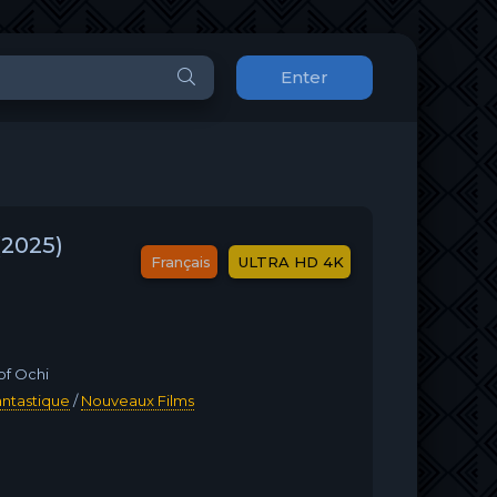
Enter
(2025)
Français
ULTRA HD 4K
of Ochi
ntastique
/
Nouveaux Films‎